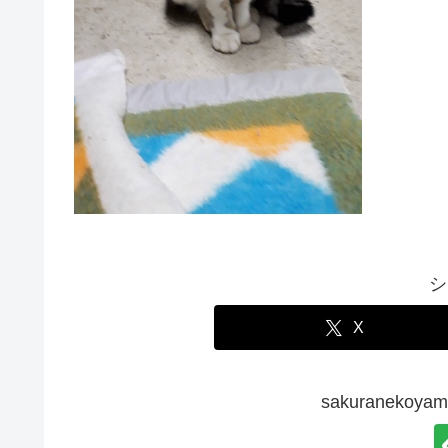
シ
X
sakuraneko